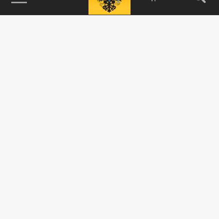
115093, г. Москва, переулок Партийный,
д.1, к.57, стр.3, эт.1, пом.I, ком.45