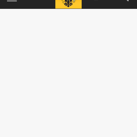
115093, г. Москва, переулок Партийный,
д.1, к.57, стр.3, эт.1, пом.I, ком.45