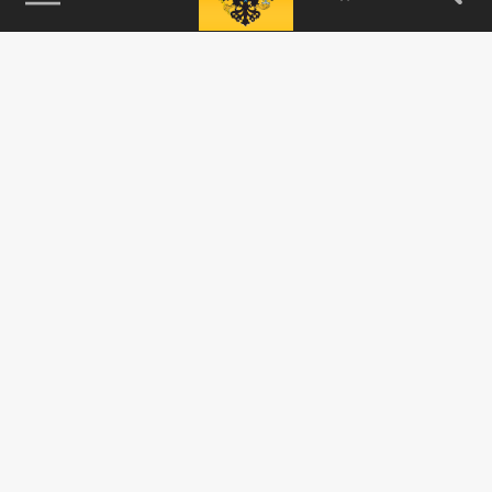
115093, г. Москва, переулок Партийный,
д.1, к.57, стр.3, эт.1, пом.I, ком.45