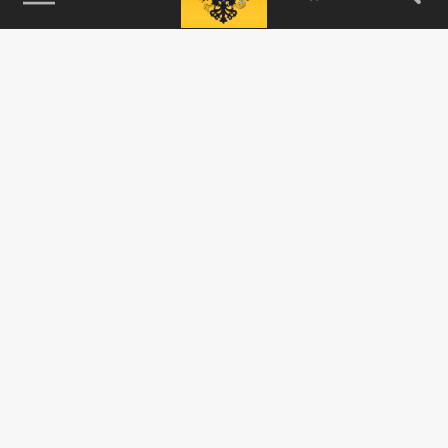
115093, г. Москва, переулок Партийный,
д.1, к.57, стр.3, эт.1, пом.I, ком.45