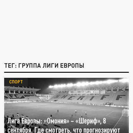
ТЕГ: ГРУППА ЛИГИ ЕВРОПЫ
СПОРТ
Лига Европы: «Омония» – «Шериф», 8
сентября. Где смотреть, что прогнозируют