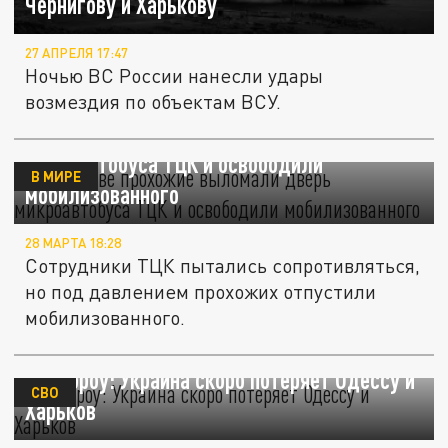
Чернигову и Харькову
27 АПРЕЛЯ 17:47
Ночью ВС России нанесли удары
возмездия по объектам ВСУ.
В Харькове прохожие выломали дверь
микроавтобуса ТЦК и освободили
В МИРЕ
мобилизованного
28 МАРТА 18:28
Сотрудники ТЦК пытались сопротивляться,
но под давлением прохожих отпустили
мобилизованного.
Доктороу: Украина скоро потеряет Одессу и
СВО
Харьков