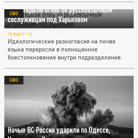
ВСУ открыли огонь по русскоязычным
СВО
сослуживцам под Харьковом
10 МАЯ 11:10
Идеологические разногласия на почве
языка переросли в полноценное
боестолкновение внутри подразделения.
СВО
Ночью ВС России ударили по Одессе,