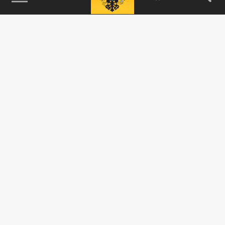
115093, г. Москва, переулок Партийный,
д.1, к.57, стр.3, эт.1, пом.I, ком.45