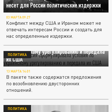
несет для России политические издержки
03 МАРТА 09:27
Конфликт между США и Ираном может не
отвечать интересам России и создать для
нас определенные издержки.
Reuters: Россия сформулировала условия
по украинскому урегулированию и передала
ПОЛИТИКА
их США
13 МАРТА 14:01
В пакете также содержатся предложения
по возобновлению двусторонних
отношений.
ПОЛИТИКА