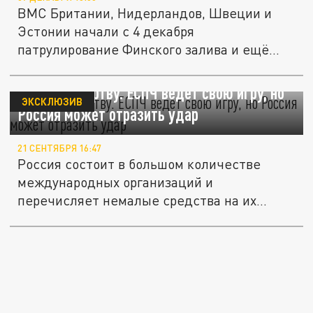
ВМС Британии, Нидерландов, Швеции и
Эстонии начали с 4 декабря
патрулирование Финского залива и ещё
ряда...
Выбирая жертву. ЕСПЧ ведёт свою игру, но
ЭКСКЛЮЗИВ
Россия может отразить удар
21 СЕНТЯБРЯ 16:47
Россия состоит в большом количестве
международных организаций и
перечисляет немалые средства на их...