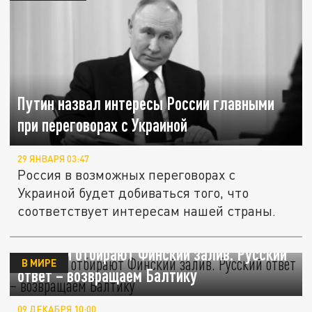
Путин назвал интересы России главными
при переговорах с Украиной
29 ЯНВАРЯ 03:47
Россия в возможных переговорах с
Украиной будет добиваться того, что
соответствует интересам нашей страны.
У России отбирают Финский залив. Русский
В МИРЕ
ответ – возвращаем Балтику
09 ДЕКАБРЯ 10:00