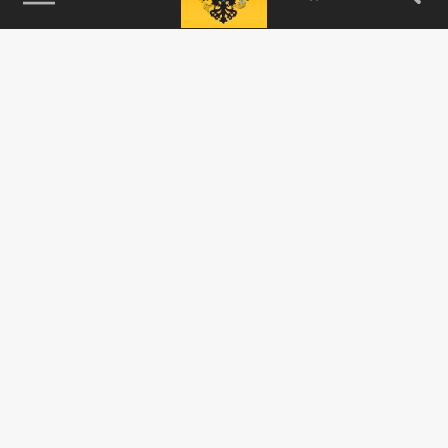
115093, г. Москва, переулок Партийный,
д.1, к.57, стр.3, эт.1, пом.I, ком.45