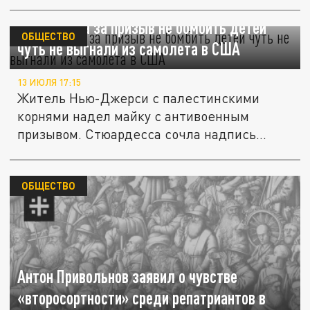
США.
Палестинца за призыв не бомбить детей
ОБЩЕСТВО
чуть не выгнали из самолета в США
13 ИЮЛЯ 17:15
Житель Нью-Джерси с палестинскими
корнями надел майку с антивоенным
призывом. Стюардесса сочла надпись...
ОБЩЕСТВО
Антон Привольнов заявил о чувстве
«второсортности» среди репатриантов в