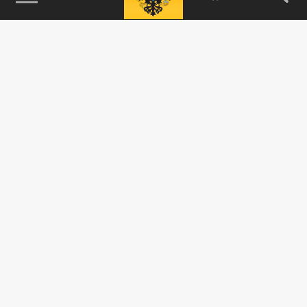
115093, г. Москва, переулок Партийный,
д.1, к.57, стр.3, эт.1, пом.I, ком.45