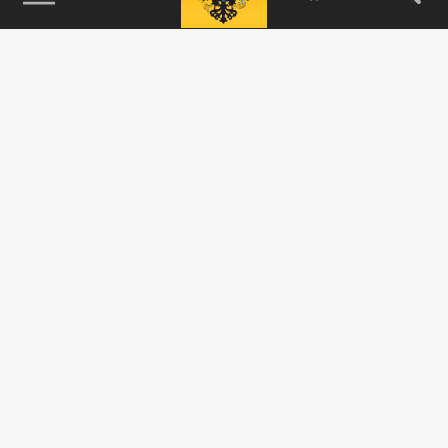
115093, г. Москва, переулок Партийный,
д.1, к.57, стр.3, эт.1, пом.I, ком.45