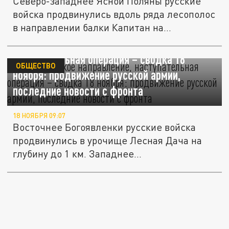
Северо-западнее Ясной Поляны русские
войска продвинулись вдоль ряда лесополос
в направлении балки Капитан на...
Южнодонецкое направление,
наступательная операция – сводка 18
ОБЩЕСТВО
ноября: продвижение русской армии,
последние новости с фронта
18 НОЯБРЯ 09:07
Восточнее Богоявленки русские войска
продвинулись в урочище Лесная Дача на
глубину до 1 км. Западнее...