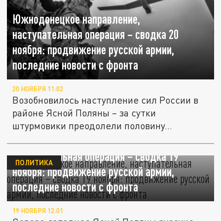
Южнодонецкое направление,
наступательная операция – сводка 20
ноября: продвижение русской армии,
последние новости с фронта
20 НОЯБРЯ 11:02
Возобновилось наступление сил России в
районе Ясной Поляны – за сутки
штурмовики преодолели половину...
Южнодонецкое направление,
наступательная операция – сводка 19
ПОЛИТИКА
ноября: продвижение русской армии,
последние новости с фронта
19 НОЯБРЯ 12:01