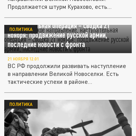
Продолжается штурм Курахово, есть...
Южнодонецкое направление,
наступательная операция – сводка 21
ПОЛИТИКА
ноября: продвижение русской армии,
последние новости с фронта
21 НОЯБРЯ 12:01
ВС РФ продолжили развивать наступление
в направлении Великой Новоселки. Есть
тактические успехи в районе...
ПОЛИТИКА