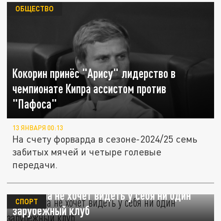
ОБЩЕСТВО
Кокорин принёс "Арису" лидерство в
чемпионате Кипра ассистом против
"Пафоса"
13 ЯНВАРЯ 00:13
На счету форварда в сезоне-2024/25 семь
забитых мячей и четыре голевые
передачи.
Кокорина не хочет видеть у себя ни один
СПОРТ
зарубежный клуб