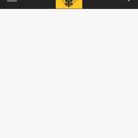
115093, г. Москва, переулок Партийный,
д.1, к.57, стр.3, эт.1, пом.I, ком.45