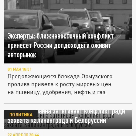
Эксперты: ближневосточный конфликт
принесет России допдоходы и оживит
авторынок
01 МАЯ 18:51
Продолжающаяся блокада Ормузского
пролива привела к росту мировых цен
на пшеницу, удобрения, нефть и газ.
Кнутов: Украина затягивает конфликт ради
ПОЛИТИКА
захвата Калининграда и Белоруссии
22 АПРЕЛЯ 20:44