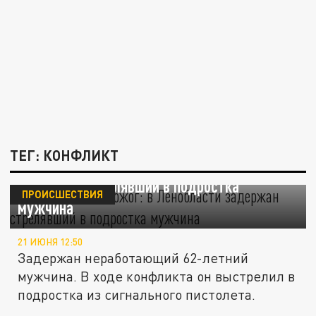
ТЕГ: КОНФЛИКТ
Ранение щеки и ожог: в Ленобласти
задержан стрелявший в подростка
ПРОИСШЕСТВИЯ
мужчина
21 ИЮНЯ 12:50
Задержан неработающий 62-летний
мужчина. В ходе конфликта он выстрелил в
подростка из сигнального пистолета.