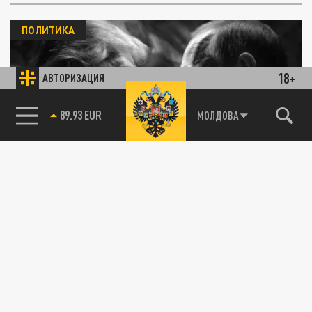
ПОЛИТИКА
18+
АВТОРИЗАЦИЯ
85.64 BRENT
МОЛДОВА
"Пора действовать жёстче": эксперт
заявил о риске войны России и НАТО
30 МАРТА 16:48
На фоне роста атак и международной
напряжённости эксперт считает, что
прежняя стратегия исчерпала себя и...
ОБЩЕСТВО