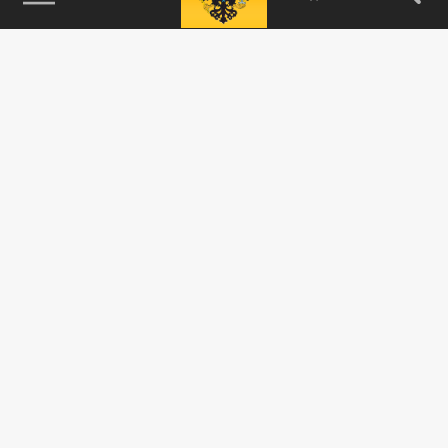
115093, г. Москва, переулок Партийный,
д.1, к.57, стр.3, эт.1, пом.I, ком.45