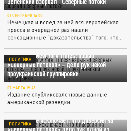
Зеленский взорвал "Северные потоки"
03 СЕНТЯБРЯ 16:00
Немецкая и вслед за ней вся европейская
пресса в очередной раз нашли
сенсационные "доказательства" того, что...
Детали от New York Times: взрыв
ПОЛИТИКА
«Северных потоков» – дело рук некой
проукраинской группировки
07 МАРТА 19:48
Издание опубликовало новые данные
американской разведки.
Германия не исключает, что диверсия на
ПОЛИТИКА
«Северных потоках» дело рук одной из