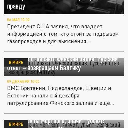
правду
06 МАЯ 10:02
Президент США заявил, что владеет
информацией о том, кто стоит за подрывом
газопроводов и для выяснения...
У России отбирают Финский залив. Русский
В МИРЕ
ответ – возвращаем Балтику
09 ДЕКАБРЯ 10:00
ВМС Британии, Нидерландов, Швеции и
Эстонии начали с 4 декабря
патрулирование Финского залива и ещё
ряда...
Валят как на мёртвого, значит, убьют:
В МИРЕ