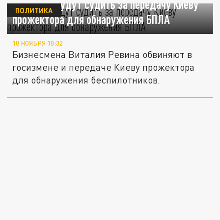
В Москве будут судить за передачу Киеву
ПОЛИТИКА
прожектора для обнаружения БПЛА
18 НОЯБРЯ 10:32
Бизнесмена Виталия Ревина обвиняют в
госизмене и передаче Киеву прожектора
для обнаружения беспилотников.