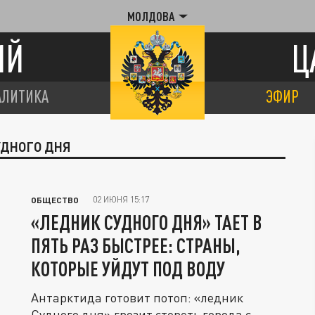
МОЛДОВА
ИЙ
Ц
АЛИТИКА
ЭФИР
УДНОГО ДНЯ
02 ИЮНЯ 15:17
ОБЩЕСТВО
«ЛЕДНИК СУДНОГО ДНЯ» ТАЕТ В
ПЯТЬ РАЗ БЫСТРЕЕ: СТРАНЫ,
КОТОРЫЕ УЙДУТ ПОД ВОДУ
Антарктида готовит потоп: «ледник
Судного дня» грозит стереть города с