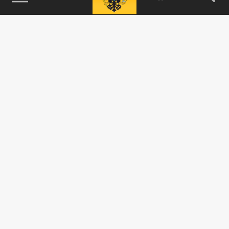
115093, г. Москва, переулок Партийный,
д.1, к.57, стр.3, эт.1, пом.I, ком.45