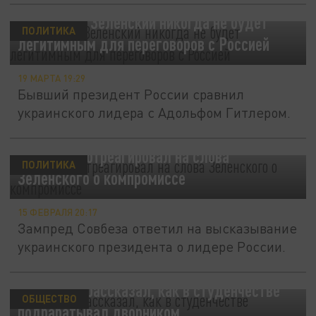
Медведев: Зеленский никогда не будет
ПОЛИТИКА
легитимным для переговоров с Россией
19 МАРТА 19:29
Бывший президент России сравнил
украинского лидера с Адольфом Гитлером.
Медведев отреагировал на слова
ПОЛИТИКА
Зеленского о компромиссе
15 ФЕВРАЛЯ 20:17
Зампред Совбеза ответил на высказывание
украинского президента о лидере России.
Медведев рассказал, как в студенчестве
ОБЩЕСТВО
подрабатывал дворником