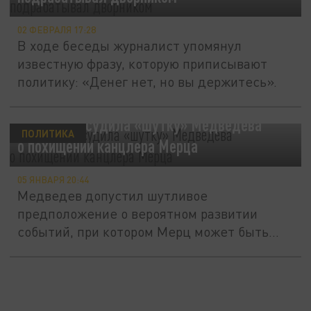
02 ФЕВРАЛЯ 17:28
В ходе беседы журналист упомянул
известную фразу, которую приписывают
политику: «Денег нет, но вы держитесь».
Германия осудила «шутку» Медведева
ПОЛИТИКА
о похищении канцлера Мерца
05 ЯНВАРЯ 20:44
Медведев допустил шутливое
предположение о вероятном развитии
событий, при котором Мерц может быть
похищен,...