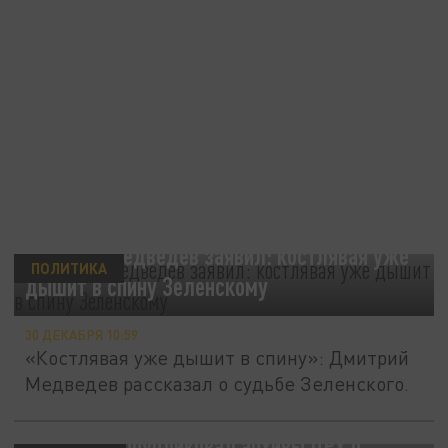
Дмитрий Медведев заявил: костлявая уже
ПОЛИТИКА
дышит в спину Зеленскому
30 ДЕКАБРЯ 10:59
«Костлявая уже дышит в спину»: Дмитрий
Медведев рассказал о судьбе Зеленского.
Медведев опубликовал архивы ЦРУ о