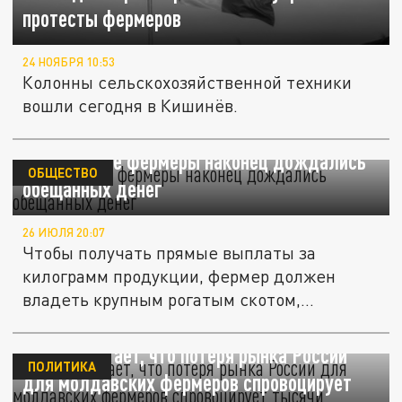
протесты фермеров
24 НОЯБРЯ 10:53
Колонны сельскохозяйственной техники
вошли сегодня в Кишинёв.
Молдавские фермеры наконец дождались
ОБЩЕСТВО
обещанных денег
26 ИЮЛЯ 20:07
Чтобы получать прямые выплаты за
килограмм продукции, фермер должен
владеть крупным рогатым скотом,
овцами,...
Додон считает, что потеря рынка России
ПОЛИТИКА
для молдавских фермеров спровоцирует