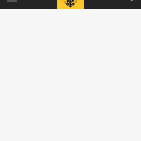
115093, г. Москва, переулок Партийный,
д.1, к.57, стр.3, эт.1, пом.I, ком.45