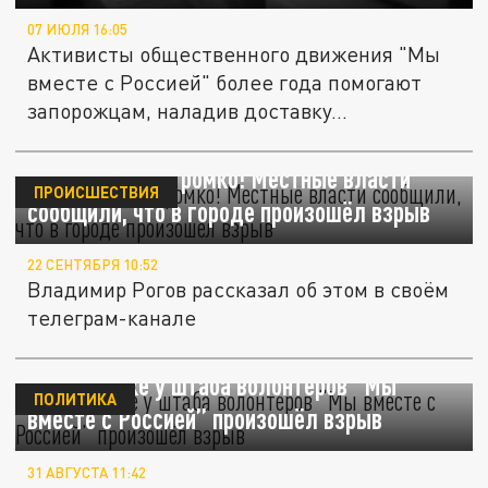
07 ИЮЛЯ 16:05
Активисты общественного движения "Мы
вместе с Россией" более года помогают
запорожцам, наладив доставку...
В Мелитополе громко! Местные власти
ПРОИСШЕСТВИЯ
сообщили, что в городе произошёл взрыв
22 СЕНТЯБРЯ 10:52
Владимир Рогов рассказал об этом в своём
телеграм-канале
В Бердянске у штаба волонтеров “Мы
ПОЛИТИКА
вместе с Россией” произошёл взрыв
31 АВГУСТА 11:42