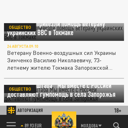
Волонтеры привезли помощь ветерану
ОБЩЕСТВО
украинских ВВС в Токмаке
24 АВГУСТА 09:10
Ветерану Военно-воздушных сил Украины
Зинченко Василию Николаевичу, 73-
летнему жителю Токмака Запорожской...
Волонтёры штаба "Мы вместе с Россией"
ОБЩЕСТВО
доставляют гумпомощь в села Запорожья
19 АВГУСТА 23:03
18+
АВТОРИЗАЦИЯ
Сегодня волонтёры штаба "Мы вместе с
Россией" доставили 101 набор
85.64 BRENT
МОЛДОВА