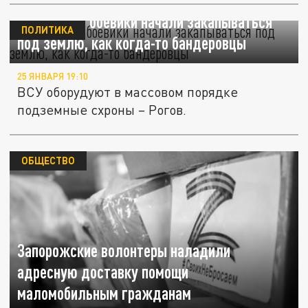
Украинские боевики начали закапываться
ПОЛИТИКА
под землю, как когда-то бандеровцы
25 ЯНВАРЯ 19:10
ВСУ оборудуют в массовом порядке
подземные схроны – Рогов.
ОБЩЕСТВО
Запорожские волонтеры наладили
адресную доставку помощи
маломобильным гражданам