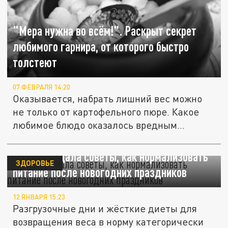
"Мера нужна во всём!". Раскрыт секрет
любимого гарнира, от которого быстро
толстеют
07 ФЕВРАЛЯ 14:20
Оказывается, набрать лишний вес можно
не только от картофельного пюре. Какое
любимое блюдо оказалось вредным...
Диетолог дала советы, как нормализовать
ЗДОРОВЬЕ
питание после новогодних праздников
12 ЯНВАРЯ 15:23
Разгрузочные дни и жёсткие диеты для
возвращения веса в норму категорически