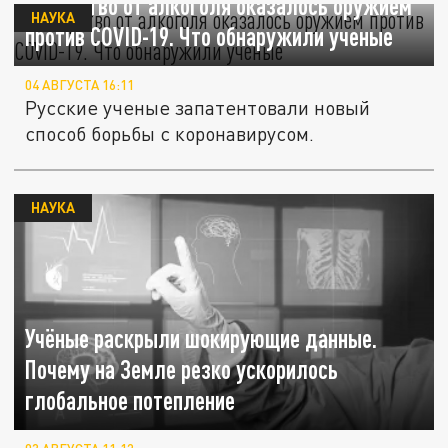
Лекарство от алкоголя оказалось оружием
НАУКА
против COVID-19. Что обнаружили ученые
04 АВГУСТА 16:11
Русские ученые запатентовали новый
способ борьбы с коронавирусом.
НАУКА
Учёные раскрыли шокирующие данные.
Почему на Земле резко ускорилось
глобальное потепление