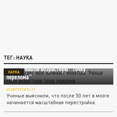
ТЕГ: НАУКА
После 50 лет мозг начинает меняться.
Ученые нашли возрастную "точку
НАУКА
перелома"
05 АВГУСТА 16:11
Ученые выяснили, что после 50 лет в мозге
начинается масштабная перестройка.