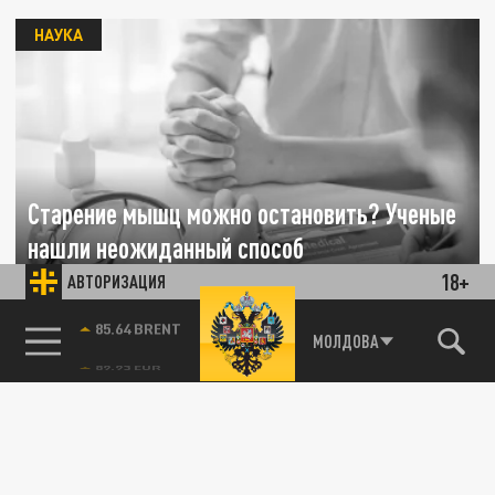
НАУКА
Старение мышц можно остановить? Ученые
нашли неожиданный способ
18+
АВТОРИЗАЦИЯ
31 ИЮЛЯ 17:27
Японские ученые нашли вещество, которое
85.64 BRENT
МОЛДОВА
может защитить мышцы от старения.
ЗДОРОВЬЕ