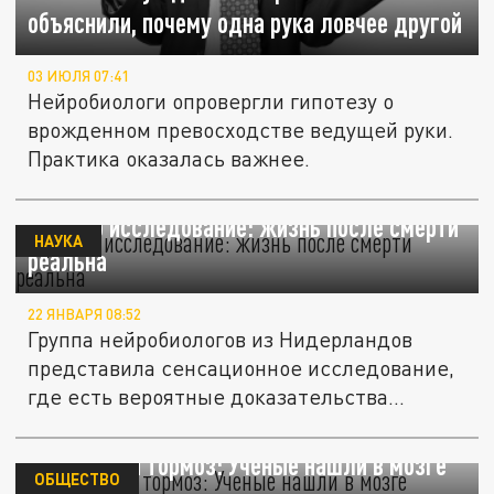
объяснили, почему одна рука ловчее другой
03 ИЮЛЯ 07:41
Нейробиологи опровергли гипотезу о
врожденном превосходстве ведущей руки.
Практика оказалась важнее.
Прошло исследование: жизнь после смерти
НАУКА
реальна
22 ЯНВАРЯ 08:52
Группа нейробиологов из Нидерландов
представила сенсационное исследование,
где есть вероятные доказательства...
Стимул или тормоз: Ученые нашли в мозге
ОБЩЕСТВО