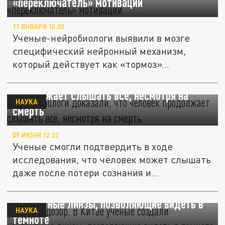
«переключатель» мотивации
11 ЯНВАРЯ 10:30
Ученые-нейробиологи выявили в мозге
специфический нейронный механизм,
который действует как «тормоз»...
Нейробиологи доказали, что человек
продолжает слышать всё, несмотря на
НАУКА
смерть
09 ИЮНЯ 12:22
Ученые смогли подтвердить в ходе
исследования, что человек может слышать
даже после потери сознания и...
Ночной дозор. В Китае учёные создали
контактные линзы, позволяющие видеть в
НАУКА
темноте