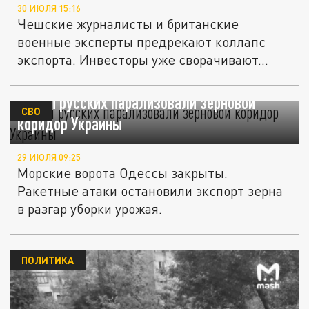
30 ИЮЛЯ 15:16
Чешские журналисты и британские
военные эксперты предрекают коллапс
экспорта. Инвесторы уже сворачивают...
Удары русских парализовали зерновой
СВО
коридор Украины
29 ИЮЛЯ 09:25
Морские ворота Одессы закрыты.
Ракетные атаки остановили экспорт зерна
в разгар уборки урожая.
ПОЛИТИКА