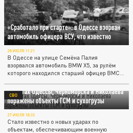
«Сработало при старте»: в Одессе взорван
автомобиль офицера ВСУ, что известно
28 ИЮЛЯ 11:21
В Одессе на улице Семёна Палия
взорвался автомобиль BMW X5, за рулём
которого находился старший офицер ВМС...
В портах Одессы, Черноморска и Николаева
СВО
поражены объекты ГСМ и сухогрузы
27 ИЮЛЯ 18:33
Стало известно о новых ударах по
объектам, обеспечивающим военную