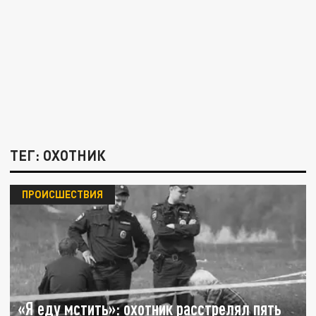
ТЕГ: ОХОТНИК
ПРОИСШЕСТВИЯ
«Я еду мстить»: охотник расстрелял пять