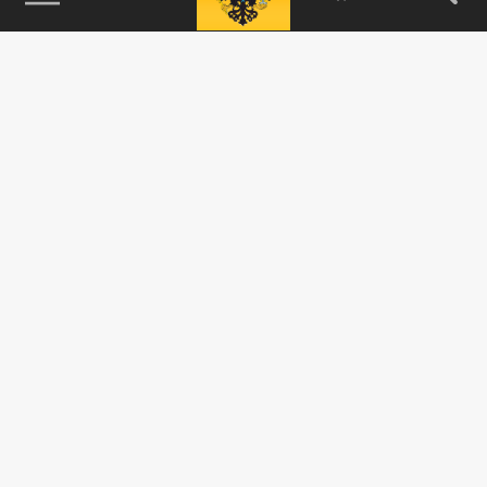
115093, г. Москва, переулок Партийный,
д.1, к.57, стр.3, эт.1, пом.I, ком.45