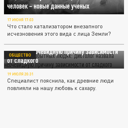
человек – новые данные ученых
17 ИЮНЯ 17:03
Что стало катализатором внезапного
исчезновения этого вида с лица Земли?
Дело в первобытных людях: диетолог
назвала неочевидную причину зависимости
ОБЩЕСТВО
от сладкого
19 ИЮЛЯ 20:31
Специалист пояснила, как древние люди
повлияли на нашу любовь к сахару.