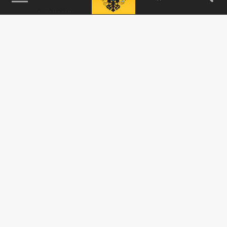
115093, г. Москва, переулок Партийный,
д.1, к.57, стр.3, эт.1, пом.I, ком.45