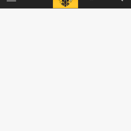
115093, г. Москва, переулок Партийный,
д.1, к.57, стр.3, эт.1, пом.I, ком.45