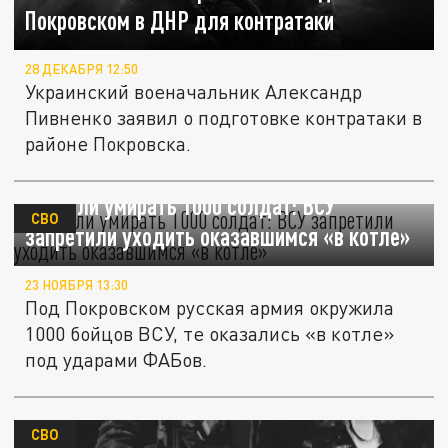
Покровском в ДНР для контратаки
28 ДЕКАБРЯ 12:50
Украинский военачальник Александр
Пивненко заявил о подготовке контратаки в
районе Покровска.
Бросили умирать 1000 солдат: ВСУ
СВО
запретили уходить оказавшимся «в котле»
23 НОЯБРЯ 13:30
Под Покровском русская армия окружила
1000 бойцов ВСУ, те оказались «в котле»
под ударами ФАБов.
СВО