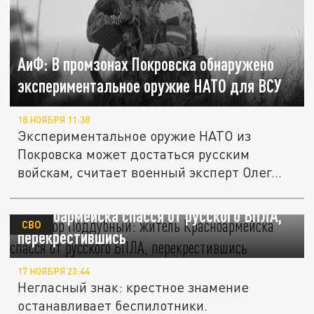
АиФ: В промзонах Покровска обнаружено
экспериментальное оружие НАТО для ВСУ
18 НОЯБРЯ 11:38
Экспериментальное оружие НАТО из
Покровска может достаться русским
войскам, считает военный эксперт Олег...
Военкор Поддубный: житель
Красноармейска спасся от русского БПЛА,
СВО
перекрестившись
17 НОЯБРЯ 23:44
Негласный знак: крестное знамение
останавливает беспилотники.