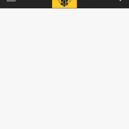
115093, г. Москва, переулок Партийный,
д.1, к.57, стр.3, эт.1, пом.I, ком.45