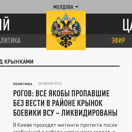
МОЛДОВА
ИЙ
Ц
АЛИТИКА
ЭФИР
ОД КРЫНКАМИ
30 ИЮНЯ 07:01
ПОЛИТИКА
РОГОВ: ВСЕ ЯКОБЫ ПРОПАВШИЕ
БЕЗ ВЕСТИ В РАЙОНЕ КРЫНОК
БОЕВИКИ ВСУ – ЛИКВИДИРОВАНЫ
В Киеве проходят митинги протеста после
сообщений о гибели украинских солдат, с