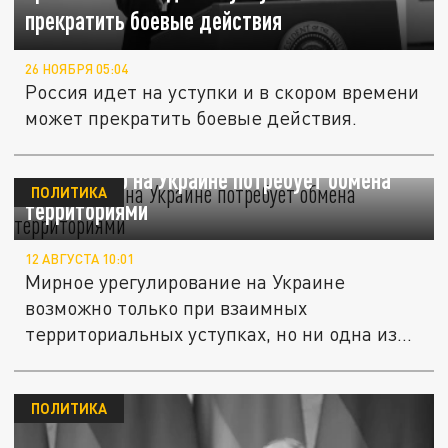
прекратить боевые действия
26 НОЯБРЯ 05:04
Россия идет на уступки и в скором времени
может прекратить боевые действия.
Хегсет: мир на Украине потребует обмена
ПОЛИТИКА
территориями
12 АВГУСТА 10:01
Мирное урегулирование на Украине
возможно только при взаимных
территориальных уступках, но ни одна из
сторон...
ПОЛИТИКА