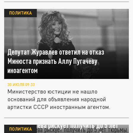
ПОЛИТИКА
Депутат Журавлев ответил на отказ
Минюста признать Аллу Пугачеву
иноагентом
30 ИЮЛЯ 09:33
Министерство юстиции не нашло
оснований для объявления народной
артистки СССР иностранным агентом.
Алла Пугачева рискует получить до 5 лет
ПОЛИТИКА