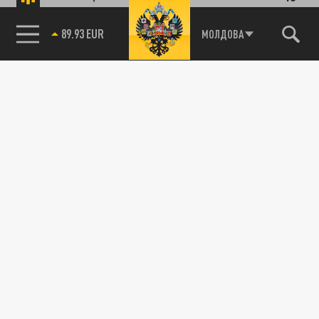
89.93 EUR
МОЛДОВА
ОБЩЕСТВО
Пугачевский бунт против реальности: Как
русские оценили выпад примадонны
18 СЕНТЯБРЯ 20:58
Алла Пугачева сегодня на первых полосах
всех СМИ. После ее публичного
высказывания относительно специальной...