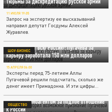
тюрьмы за дискредитацию русской армии
11 ИЮЛЯ 19:05
Запрос на экспертизу ее высказываний
направил депутат Госдумы Алексей
Журавлев.
Она накормит всю Россию: Пугачева за
ШОУ-БИЗНЕС
карьеру заработала 150 млн долларов
15 АПРЕЛЯ 06:00
Эксперты перед 75-летием Аллы
Пугачевой решили подсчитать, сколько же
денег имеет Примадонна. И эти цифры...
Ливанов одобрил возможное признание
Пугачевой иноагентом за подлое отношение
ОБЩЕСТВО
к России