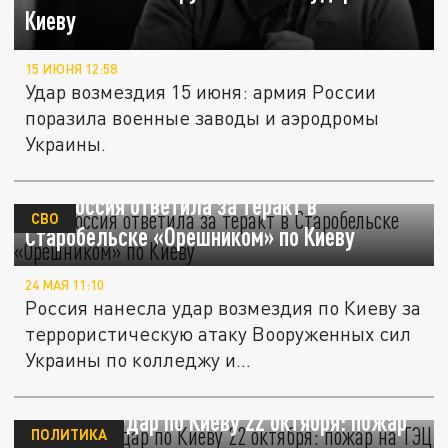
Киеву
15 ИЮНЯ 12:58
Удар возмездия 15 июня: армия России
поразила военные заводы и аэродромы
Украины.
МК: Россия ответила за теракт в
СВО
Старобельске «Орешником» по Киеву
24 МАЯ 11:10
Россия нанесла удар возмездия по Киеву за
террористическую атаку Вооруженных сил
Украины по колледжу и...
Ракетный удар по Киеву 22 октября: пожар
ПОЛИТИКА