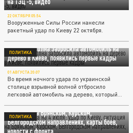
на ТЭЦ -5, видео
22 ОКТЯБРЯ 05:54
Вооруженные Силы России нанесли
ракетный удар по Киеву 22 октября.
Взрывная волна забросила автомобиль на
ПОЛИТИКА
дерево в Киеве, появились первые кадры
01 АВГУСТА 20:07
Во время ночного удара по украинской
столице взрывной волной отбросило
легковой автомобиль на дерево, который...
СВО – сводка на 4 июля: удар по Киеву,
ситуация на Брянском, Курском,
ПОЛИТИКА
Белгородском направлениях, карты боев,
новости с фронта