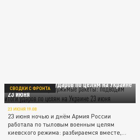
Рой дронов и неудержимые ракеты:
подводим итоги ударов по целям на Украине
СВОДКИ С ФРОНТА
23 июня
23 ИЮНЯ 19:08
23 июня ночью и днём Армия России
работала по тыловым военным целям
киевского режима: разбираемся вместе,