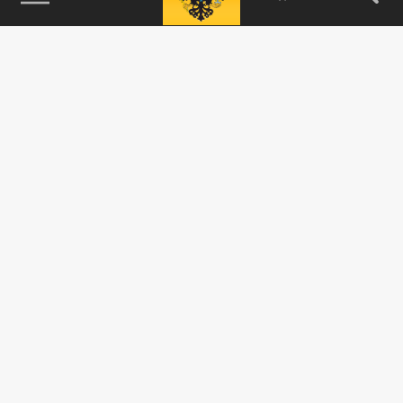
115093, г. Москва, переулок Партийный,
д.1, к.57, стр.3, эт.1, пом.I, ком.45