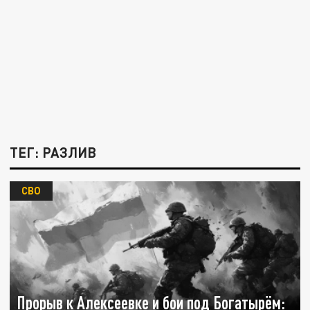
ТЕГ: РАЗЛИВ
СВО
Прорыв к Алексеевке и бои под Богатырём: