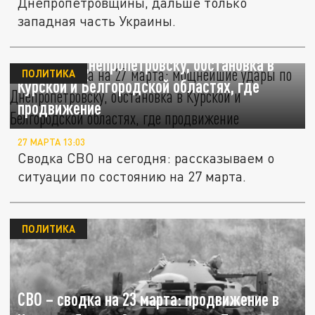
Днепропетровщины, дальше только
западная часть Украины.
СВО – сводка на 27 марта: мощнейшие
удары по Днепропетровску, обстановка в
ПОЛИТИКА
Курской и Белгородской областях, где
продвижение
27 МАРТА 13:03
Сводка СВО на сегодня: рассказываем о
ситуации по состоянию на 27 марта.
ПОЛИТИКА
СВО – сводка на 23 марта: продвижение в