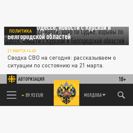
Сводка СВО 21 марта: удар по Судже,
взрывы по Одессе, новости с Курской и
ПОЛИТИКА
Белгородской областей
21 МАРТА 14:40
Сводка СВО на сегодня: рассказываем о
ситуации по состоянию на 21 марта.
18+
АВТОРИЗАЦИЯ
ПОЛИТИКА
85.64 BRENT
МОЛДОВА
Южно-Донецкое (Константинопольское)
направление – сводка 26 февраля: