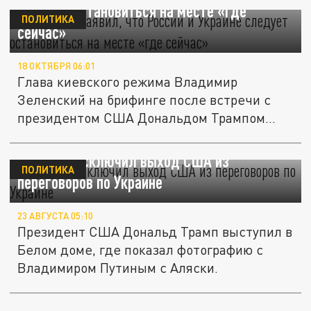
следует остановиться на месте «где
ПОЛИТИКА
сейчас»
18 ОКТЯБРЯ 06:01
Глава киевского режима Владимир
Зеленский на брифинге после встречи с
президентом США Дональдом Трампом
сделал...
Трамп не исключил выход США из
ПОЛИТИКА
переговоров по Украине
23 АВГУСТА 05:10
Президент США Дональд Трамп выступил в
Белом доме, где показал фотографию с
Владимиром Путиным с Аляски.