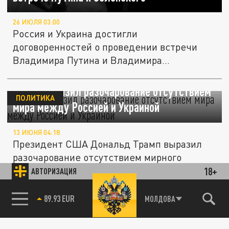
26 ИЮЛЯ 03:00
Россия и Украина достигли
договоренностей о проведении встречи
Владимира Путина и Владимира
Зеленского на...
Трамп выразил разочарование отсутствием
ПОЛИТИКА
мира между Россией и Украиной
13 ИЮНЯ 04:18
Президент США Дональд Трамп выразил
разочарование отсутствием мирного
соглашения между Россией и Украиной.
18+
АВТОРИЗАЦИЯ
85.64 BRENT
МОЛДОВА
ПОЛИТИКА