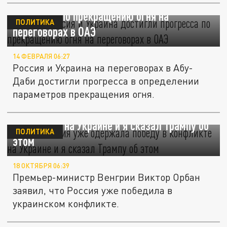
Politico: Россия и Украина достигли
прогресса по прекращению огня на
ПОЛИТИКА
переговорах в ОАЭ
14 ФЕВРАЛЯ 06:27
Россия и Украина на переговорах в Абу-
Даби достигли прогресса в определении
параметров прекращения огня.
Орбан: Россия уже одержала победу в
конфликте на Украине и я сказал Трампу об
ПОЛИТИКА
этом
18 ОКТЯБРЯ 06:39
Премьер-министр Венгрии Виктор Орбан
заявил, что Россия уже победила в
украинском конфликте.
Зеленский заявил, что России и Украине