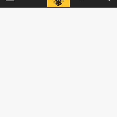
115093, г. Москва, переулок Партийный,
д.1, к.57, стр.3, эт.1, пом.I, ком.45