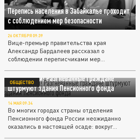
Перепись населения в Забайкалье проходит
с соблюдением мер безопасности
26 ОКТЯБРЯ 09:39
Вице-премьер правительства края
Александр Бардалеев рассказал о
соблюдении переписчиками мер
безопасности и о...
За деньгами! Разгневанные граждане
ОБЩЕСТВО
штурмуют здания Пенсионного фонда
14 МАЯ 09:34
Во многих городах страны отделения
Пенсионного фонда России неожиданно
оказались в настоящей осаде: вокруг...