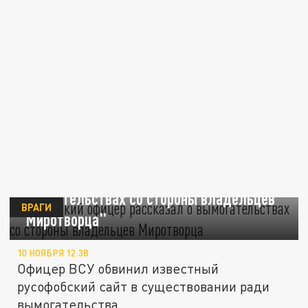
Украинский офицер рассказал о
вымогательствах со стороны владельцев
ВРАГИ
"Миротворца"
10 НОЯБРЯ 12:38
Офицер ВСУ обвинил известный
русофобский сайт в существовании ради
вымогательства.