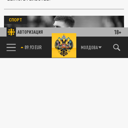
СПОРТ
18+
АВТОРИЗАЦИЯ
МОЛДОВА
89.93 EUR
85.64 BRENT
Футболисты "Зенита" и ЦСКА попали на
сайт "Миротворец"
17 ОКТЯБРЯ 12:49
Футболисты петербургского "Зенита" и
столичного ЦСКА попали в списки
украинского портала "Миротворец".