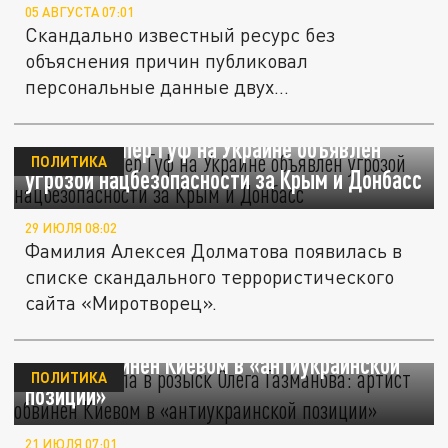
05 АВГУСТА 07:01
Скандально известный ресурс без
объяснения причин публиковал
персональные данные двух
несовершеннолетних из...
Русский рэпер Гуф на Украине объявлен
ПОЛИТИКА
угрозой нацбезопасности за Крым и Донбасс
29 ИЮЛЯ 08:02
Фамилия Алексея Долматова появилась в
списке скандального террористического
сайта «Миротворец».
СБУ объявила в розыск Олега Газманова:
артист обвинен Киевом в «антиукраинской
ПОЛИТИКА
позиции»
21 ИЮЛЯ 07:01