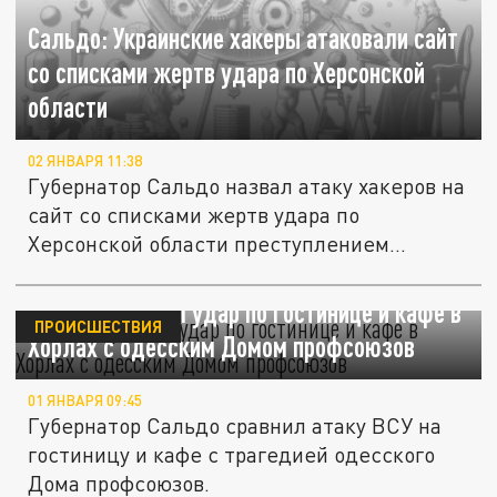
Сальдо: Украинские хакеры атаковали сайт
со списками жертв удара по Херсонской
области
02 ЯНВАРЯ 11:38
Губернатор Сальдо назвал атаку хакеров на
сайт со списками жертв удара по
Херсонской области преступлением...
Сальдо сравнил удар по гостинице и кафе в
ПРОИСШЕСТВИЯ
Хорлах с одесским Домом профсоюзов
01 ЯНВАРЯ 09:45
Губернатор Сальдо сравнил атаку ВСУ на
гостиницу и кафе с трагедией одесского
Дома профсоюзов.