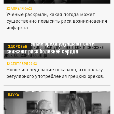
22 АПРЕЛЯ 06:26
Ученые раскрыли, какая погода может
существенно повысить риск возникновения
инфаркта.
Ученые: грецкие орехи улучшают сон и
ЗДОРОВЬЕ
снижают риск болезней сердца
12 СЕНТЯБРЯ 09:03
Новое исследование показало, что пользу
регулярного употребления грецких орехов.
НАУКА