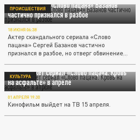
Актер сериала «Слово пацана» Базанов
ПРОИСШЕСТВИЯ
частично признался в разбое
18 ИЮНЯ 06:38
Актер скандального сериала «Слово
пацана» Сергей Базанов частично
признался в разбое, но отверг обвинение
в...
НТВ покажет сериал «Слово пацана. Кровь
КУЛЬТУРА
на асфальте» в апреле
01 АПРЕЛЯ 19:30
Кинофильм выйдет на ТВ 15 апреля.