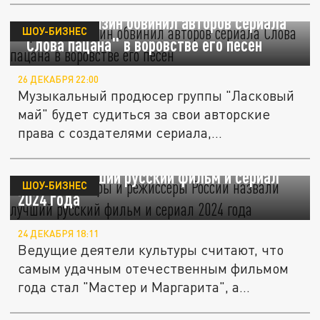
Продюсер Разин обвинил авторов сериала
ШОУ-БИЗНЕС
"Слова пацана" в воровстве его песен
26 ДЕКАБРЯ 22:00
Музыкальный продюсер группы "Ласковый
май" будет судиться за свои авторские
права с создателями сериала,...
Топовые актёры и режиссёры России
назвали лучший русский фильм и сериал
ШОУ-БИЗНЕС
2024 года
24 ДЕКАБРЯ 18:11
Ведущие деятели культуры считают, что
самым удачным отечественным фильмом
года стал "Мастер и Маргарита", а...