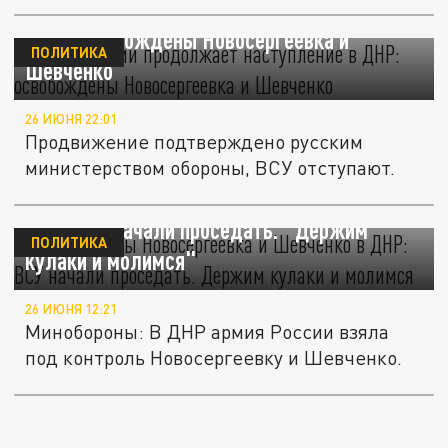
Армия России продолжает наступление в
ДНР: освобождены Новосергеевка и
ПОЛИТИКА
Шевченко
26 ИЮНЯ 22:01
Продвижение подтверждено русским
министерством обороны, ВСУ отступают.
Освобождены Новосергеевка и Шевченко в
ДНР: ВСУ начали проседать. "Держим
ПОЛИТИКА
кулаки и молимся"
26 ИЮНЯ 12:21
Минобороны: В ДНР армия России взяла
под контроль Новосергеевку и Шевченко.