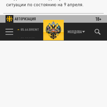
ситуации по состоянию на 9 апреля.
18+
АВТОРИЗАЦИЯ
СПОРТ
85.64 BRENT
МОЛДОВА
Экс-чемпион мира Крамник назвал
"слишком мягкой" дисквалификацию
украинского шахматиста
27 МАРТА 09:08
По его мнению, FIDE должна ужесточить
наказание.