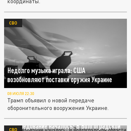
координаты.
СВО
Недолго музыка играла: США
возобновляют поставки оружия Украине
08 ИЮЛЯ 22:30
Трамп объявил о новой передаче
оборонительного вооружения Украине.
Расследование началось: В Волгоградской
СВО