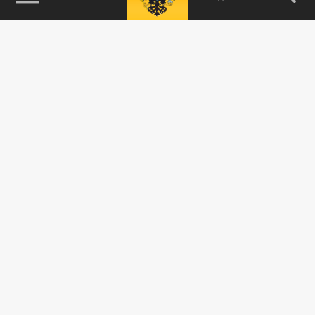
115093, г. Москва, переулок Партийный,
д.1, к.57, стр.3, эт.1, пом.I, ком.45